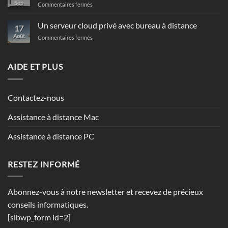
Sep
sur
Commentaires fermés
Solution
Anti-
Un serveur cloud privé avec bureau à distance
17
Spam
Août
sur
Commentaires fermés
protection
Un
avec
serveur
antivirus
cloud
AIDE ET PLUS
privé
avec
bureau
Contactez-nous
à
distance
Assistance à distance Mac
Assistance à distance PC
RESTEZ INFORMÉ
Abonnez-vous à notre newsletter et recevez de précieux
conseils informatiques.
[sibwp_form id=2]