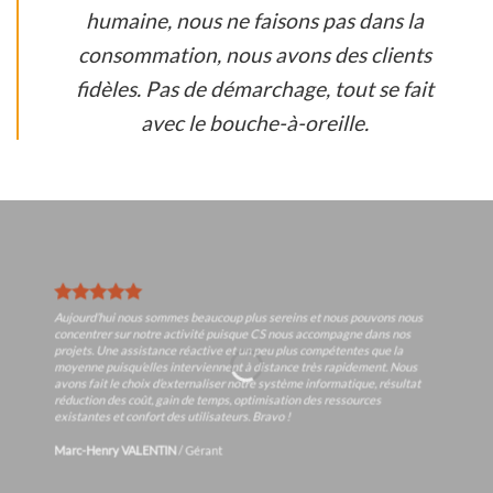
humaine, nous ne faisons pas dans la
consommation, nous avons des clients
fidèles. Pas de démarchage, tout se fait
avec le bouche-à-oreille.
Aujourd’hui nous sommes beaucoup plus sereins et nous pouvons nous
concentrer sur notre activité puisque CS nous accompagne dans nos
projets. Une assistance réactive et un peu plus compétentes que la
moyenne puisqu’elles interviennent à distance très rapidement. Nous
avons fait le choix d’externaliser notre système informatique, résultat
réduction des coût, gain de temps, optimisation des ressources
existantes et confort des utilisateurs. Bravo !
Marc-Henry VALENTIN
/
Gérant