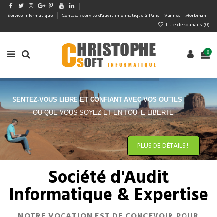
Service informatique
Contact : service d'audit informatique à Paris - Vannes - Morbihan
Liste de souhaits (
0
)
0
S
E
N
T
E
Z
-
V
O
U
S
L
I
B
R
E
E
T
C
O
N
F
I
A
N
T
A
V
E
C
V
O
S
O
U
T
I
L
S
O
Ù
Q
U
E
V
O
U
S
S
O
Y
E
Z
E
T
E
N
T
O
U
T
E
L
I
B
E
R
T
É
PLUS DE DÉTAILS !
Société d'Audit
Informatique & Expertise
NOTRE VOCATION EST DE CONCEVOIR POUR