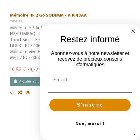
Mémoire HP 2 Go SODIMM - VH640AA
VH640AA
Mémoire HP Authentique 2 Go SODIMM - VH640AA Pour
HP/COMPAQ - PROBOOK 4730S - PROBOOK 4520S - HP
Restez informé
TouchSmart Elite 7320 Mémoire SODIMM 204 broches -
DDR3 - PC3-10600 DDR3 1333 (garantie 10 ans par HP)
Mémoire vive HP 2 Go, SODIMM 204 broches, DDR3, 1333
Abonnez-vous à notre newsletter et
MHz / PC3-10600 Mémoire HP d'origine 2Go DDR3 SODIMM
recevez de précieux conseils
informatiques.
19,52 €
39,52 €
Ajouter au panier
S'inscire
Non, merci !