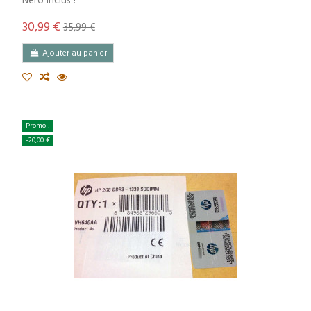
Nero inclus !
30,99 €
35,99 €
Ajouter au panier
Promo !
-20,00 €