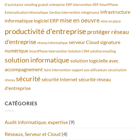
d'assistance
emailing gratuit
entreprise
ERP intervention
ERP SmartPhone
infrastructure
Externalisation informatique
Gestion intervention
infogérance
mise en oeuvre
informatique
logiciel ERP
mise en place
productivité d'entreprise
protéger
réseau
d'entreprise
serveur Cloud
signature
réseau informatique
numérique
SmartPhone Intervention
Solution CRM
solution emailing
solution informatique
solution logicielle avec
accompagnement
Suivi intervention
support aux utilisateurs
sécurisation
sécurité
sécurité Internet
sécurité réseau
réseau
d'entreprise
CATÉGORIES
Audit informatique, expertise
(9)
Réseaux, Serveur et Cloud
(4)