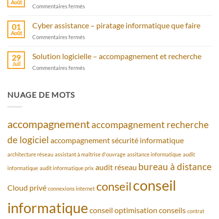
Août
sur
Commentaires fermés
protection
Un
avec
serveur
Cyber assistance – piratage informatique que faire
antivirus
01
cloud
Août
sur
Commentaires fermés
privé
Cyber
avec
assistance
Solution logicielle – accompagnement et recherche
bureau
29
–
Juil
à
sur
Commentaires fermés
piratage
distance
Solution
informatique
logicielle
que
–
NUAGE DE MOTS
faire
accompagnement
et
recherche
accompagnement
accompagnement recherche
de logiciel
accompagnement sécurité informatique
architecture réseau
assistant à maîtrise d'ouvrage
assitance informatique
audit
bureau à distance
audit réseau
informatique
audit informatique prix
conseil
conseil
Cloud privé
connexions internet
informatique
conseil optimisation
conseils
contrat