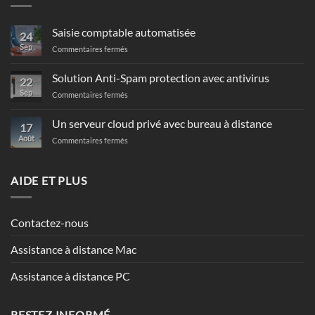
Saisie comptable automatisée
24
Sep
sur
Commentaires fermés
Saisie
comptable
Solution Anti-Spam protection avec antivirus
22
automatisée
Sep
sur
Commentaires fermés
Solution
Anti-
Un serveur cloud privé avec bureau à distance
17
Spam
Août
sur
Commentaires fermés
protection
Un
avec
serveur
antivirus
cloud
AIDE ET PLUS
privé
avec
bureau
Contactez-nous
à
distance
Assistance à distance Mac
Assistance à distance PC
RESTEZ INFORMÉ