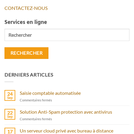
CONTACTEZ-NOUS
Services en ligne
Rechercher
DERNIERS ARTICLES
Saisie comptable automatisée
24
Sep
sur
Commentaires fermés
Saisie
comptable
Solution Anti-Spam protection avec antivirus
22
automatisée
Sep
sur
Commentaires fermés
Solution
Anti-
Un serveur cloud privé avec bureau à distance
17
Spam