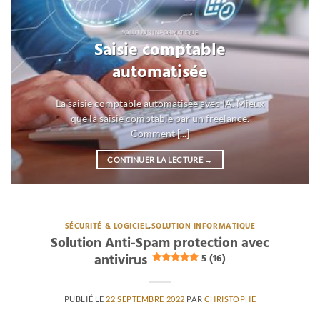
SOLUTION INFORMATIQUE
Saisie comptable
automatisée
La saisie comptable automatisée avec IA. Mieux
que la saisie comptable par un freelance.
Comment [...]
CONTINUER LA LECTURE
→
SÉCURITÉ & LOGICIEL
,
SOLUTION INFORMATIQUE
Solution Anti-Spam protection avec
antivirus
5 (16)
PUBLIÉ LE
22 SEPTEMBRE 2022
PAR
CHRISTOPHE