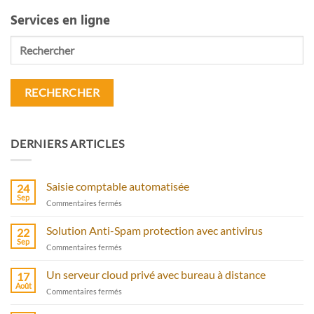
Services en ligne
Rechercher
DERNIERS ARTICLES
Saisie comptable automatisée
24
Sep
sur
Commentaires fermés
Saisie
comptable
Solution Anti-Spam protection avec antivirus
22
automatisée
Sep
sur
Commentaires fermés
Solution
Anti-
Un serveur cloud privé avec bureau à distance
17
Spam
Août
sur
Commentaires fermés
protection
Un
avec