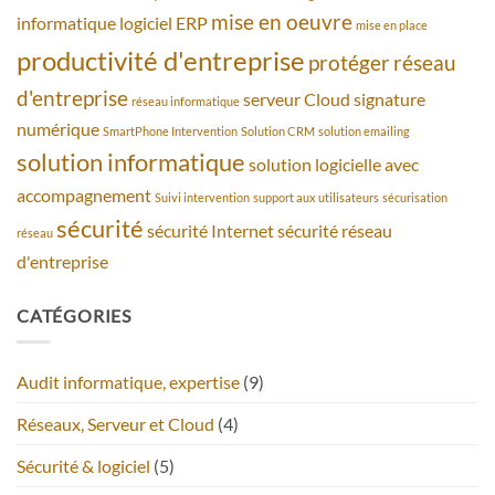
mise en oeuvre
informatique
logiciel ERP
mise en place
productivité d'entreprise
protéger
réseau
d'entreprise
serveur Cloud
signature
réseau informatique
numérique
SmartPhone Intervention
Solution CRM
solution emailing
solution informatique
solution logicielle avec
accompagnement
Suivi intervention
support aux utilisateurs
sécurisation
sécurité
sécurité Internet
sécurité réseau
réseau
d'entreprise
CATÉGORIES
Audit informatique, expertise
(9)
Réseaux, Serveur et Cloud
(4)
Sécurité & logiciel
(5)