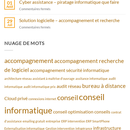
serveur
Cyber assistance – piratage informatique que faire
antivirus
01
cloud
Août
sur
Commentaires fermés
privé
Cyber
avec
assistance
Solution logicielle – accompagnement et recherche
bureau
29
–
Juil
à
sur
Commentaires fermés
piratage
distance
Solution
informatique
logicielle
que
–
NUAGE DE MOTS
faire
accompagnement
et
recherche
accompagnement
accompagnement recherche
de logiciel
accompagnement sécurité informatique
architecture réseau
assistant à maîtrise d'ouvrage
assitance informatique
audit
bureau à distance
audit réseau
informatique
audit informatique prix
conseil
conseil
Cloud privé
connexions internet
informatique
conseil optimisation
conseils
contrat
d'assistance
emailing gratuit
entreprise
ERP intervention
ERP SmartPhone
infrastructure
Externalisation informatique
Gestion intervention
infogérance