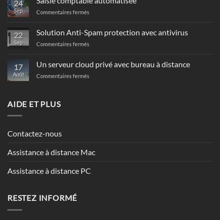
Saisie comptable automatisée
24
Sep
sur
Commentaires fermés
Saisie
comptable
Solution Anti-Spam protection avec antivirus
22
automatisée
Sep
sur
Commentaires fermés
Solution
Anti-
Un serveur cloud privé avec bureau à distance
17
Spam
Août
sur
Commentaires fermés
protection
Un
avec
serveur
antivirus
cloud
AIDE ET PLUS
privé
avec
bureau
Contactez-nous
à
distance
Assistance à distance Mac
Assistance à distance PC
RESTEZ INFORMÉ