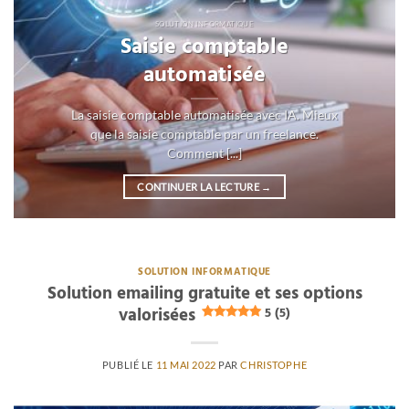
SOLUTION INFORMATIQUE
Saisie comptable
automatisée
La saisie comptable automatisée avec IA. Mieux
que la saisie comptable par un freelance.
Comment [...]
CONTINUER LA LECTURE
→
SOLUTION INFORMATIQUE
Solution emailing gratuite et ses options
valorisées
5 (5)
PUBLIÉ LE
11 MAI 2022
PAR
CHRISTOPHE