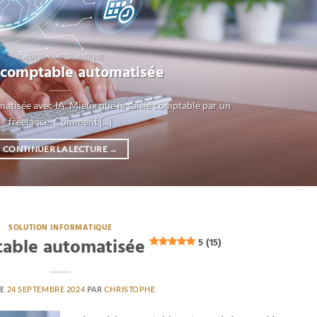
SOLUTION INFORMATIQUE
e comptable automatisée
matisée avec IA. Mieux que la saisie comptable par un
freelance. Comment [...]
CONTINUER LA LECTURE
→
SOLUTION INFORMATIQUE
table automatisée
5 (15)
LE
24 SEPTEMBRE 2024
PAR
CHRISTOPHE