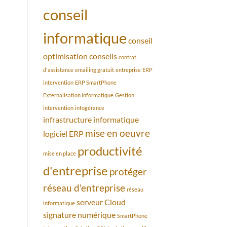
conseil
informatique
conseil
optimisation
conseils
contrat
d'assistance
emailing gratuit
entreprise
ERP
intervention
ERP SmartPhone
Externalisation informatique
Gestion
intervention
infogérance
infrastructure informatique
mise en oeuvre
logiciel ERP
productivité
mise en place
d'entreprise
protéger
réseau d'entreprise
réseau
serveur Cloud
informatique
signature numérique
SmartPhone