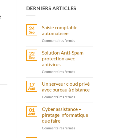
DERNIERS ARTICLES
é
Saisie comptable
24
Sep
automatisée
sur
Commentaires fermés
Saisie
comptable
Solution Anti-Spam
22
automatisée
Sep
protection avec
antivirus
sur
Commentaires fermés
Solution
Anti-
Un serveur cloud privé
17
Spam
Août
avec bureau à distance
protection
sur
Commentaires fermés
avec
Un
antivirus
serveur
Cyber assistance –
01
cloud
Août
piratage informatique
privé
que faire
avec
sur
Commentaires fermés
bureau
Cyber
à