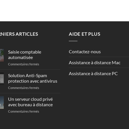
NIERS ARTICLES
AIDE ET PLUS
Contactez-nous
Saisie comptable
automatisée
Assistance à distance Mac
sur
Commentaires fermés
Saisie
Assistance à distance PC
comptable
Solution Anti-Spam
automatisée
protection avec antivirus
sur
Commentaires fermés
Solution
Anti-
Un serveur cloud privé
Spam
avec bureau à distance
t
protection
sur
Commentaires fermés
avec
Un
antivirus
serveur
cloud