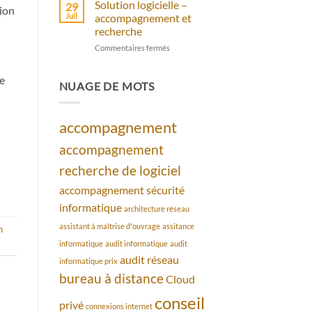
assistance
distance
Solution logicielle –
29
ion
–
Juil
accompagnement et
piratage
recherche
informatique
sur
Commentaires fermés
que
Solution
faire
logicielle
le
–
NUAGE DE MOTS
accompagnement
et
recherche
accompagnement
accompagnement
recherche de logiciel
accompagnement sécurité
informatique
architecture réseau
assistant à maîtrise d'ouvrage
assitance
n
informatique
audit informatique
audit
audit réseau
informatique prix
bureau à distance
Cloud
conseil
privé
connexions internet