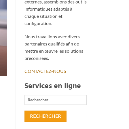
externes, assemblons des outils
informatiques adaptés à
chaque situation et
configuration.
SÉCURITÉ & LOGICIEL SOLUTIO
Solution Anti-Spam protec
Nous travaillons avec divers
La solution anti-spam Mailinblack vous protège i
partenaires qualifiés afin de
pas moins de [.
mettre en œuvre les solutions
préconisées.
CONTINUER LA LE
CONTACTEZ-NOUS
Services en ligne
Rechercher