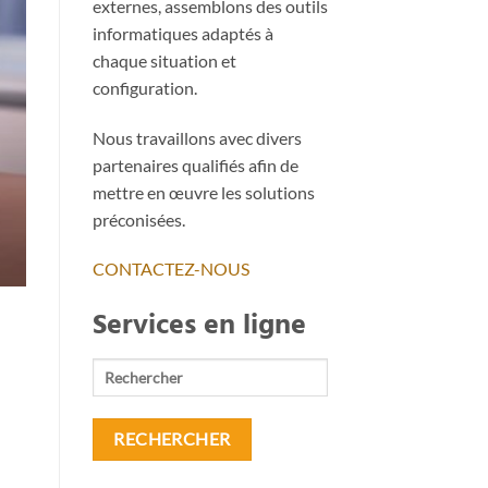
externes, assemblons des outils
informatiques adaptés à
chaque situation et
configuration.
SÉCURITÉ & LOGICIEL SOLUTIO
Solution Anti-Spam protec
Nous travaillons avec divers
La solution anti-spam Mailinblack vous protège i
partenaires qualifiés afin de
pas moins de [.
mettre en œuvre les solutions
préconisées.
CONTINUER LA LE
CONTACTEZ-NOUS
Services en ligne
Rechercher