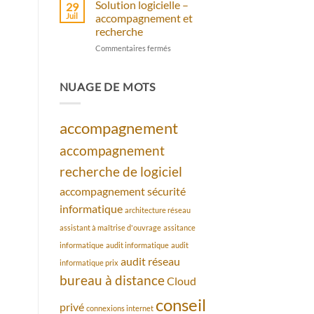
assistance
distance
Solution logicielle –
29
–
Juil
accompagnement et
piratage
recherche
informatique
sur
Commentaires fermés
que
Solution
faire
logicielle
–
NUAGE DE MOTS
accompagnement
et
recherche
accompagnement
accompagnement
recherche de logiciel
accompagnement sécurité
informatique
architecture réseau
assistant à maîtrise d'ouvrage
assitance
informatique
audit informatique
audit
audit réseau
informatique prix
bureau à distance
Cloud
conseil
privé
connexions internet