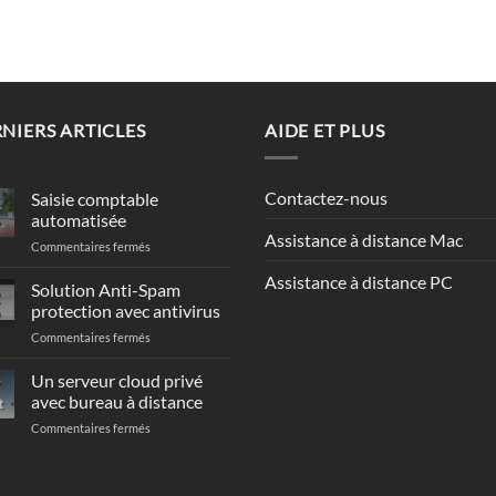
NIERS ARTICLES
AIDE ET PLUS
Contactez-nous
Saisie comptable
automatisée
Assistance à distance Mac
sur
Commentaires fermés
Saisie
Assistance à distance PC
comptable
Solution Anti-Spam
automatisée
protection avec antivirus
sur
Commentaires fermés
Solution
Anti-
Un serveur cloud privé
Spam
avec bureau à distance
t
protection
sur
Commentaires fermés
avec
Un
antivirus
serveur
cloud