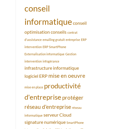
conseil
informatique
conseil
optimisation
conseils
contrat
d'assistance
emailing gratuit
entreprise
ERP
intervention
ERP SmartPhone
Externalisation informatique
Gestion
intervention
infogérance
infrastructure informatique
mise en oeuvre
logiciel ERP
productivité
mise en place
d'entreprise
protéger
réseau d'entreprise
réseau
serveur Cloud
informatique
signature numérique
SmartPhone