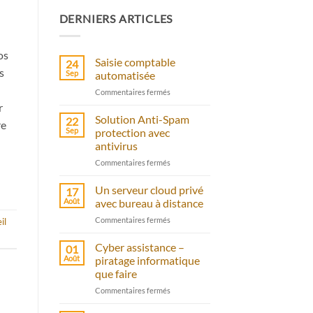
DERNIERS ARTICLES
os
Saisie comptable
24
s
Sep
automatisée
sur
Commentaires fermés
Saisie
r
comptable
Solution Anti-Spam
22
re
automatisée
Sep
protection avec
antivirus
sur
Commentaires fermés
Solution
Anti-
Un serveur cloud privé
17
Spam
Août
avec bureau à distance
protection
sur
Commentaires fermés
il
avec
Un
antivirus
serveur
Cyber assistance –
01
cloud
Août
piratage informatique
privé
que faire
avec
sur
Commentaires fermés
bureau
Cyber
à