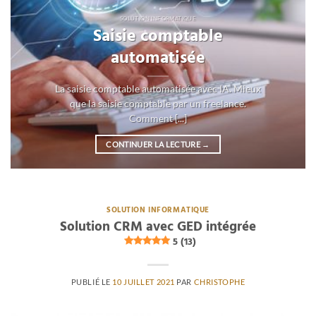
SOLUTION INFORMATIQUE
Saisie comptable
automatisée
La saisie comptable automatisée avec IA. Mieux
que la saisie comptable par un freelance.
Comment [...]
CONTINUER LA LECTURE
→
SOLUTION INFORMATIQUE
Solution CRM avec GED intégrée
5 (13)
PUBLIÉ LE
10 JUILLET 2021
PAR
CHRISTOPHE