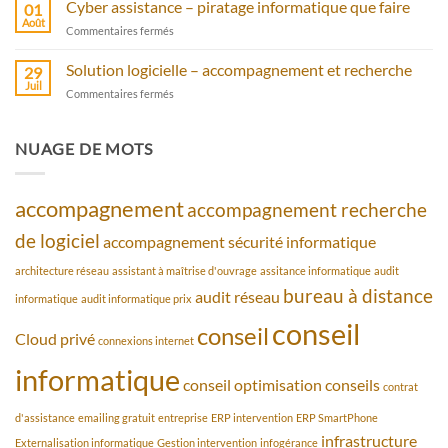
serveur
Cyber assistance – piratage informatique que faire
antivirus
01
cloud
Août
sur
Commentaires fermés
privé
Cyber
avec
assistance
Solution logicielle – accompagnement et recherche
bureau
29
–
Juil
à
sur
Commentaires fermés
piratage
distance
Solution
informatique
logicielle
que
–
NUAGE DE MOTS
faire
accompagnement
et
recherche
accompagnement
accompagnement recherche
de logiciel
accompagnement sécurité informatique
architecture réseau
assistant à maîtrise d'ouvrage
assitance informatique
audit
bureau à distance
audit réseau
informatique
audit informatique prix
conseil
conseil
Cloud privé
connexions internet
informatique
conseil optimisation
conseils
contrat
d'assistance
emailing gratuit
entreprise
ERP intervention
ERP SmartPhone
infrastructure
Externalisation informatique
Gestion intervention
infogérance