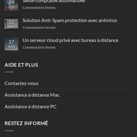
Saisie comptable automatisée
24
Sep
sur
Commentaires fermés
Saisie
comptable
Solution Anti-Spam protection avec antivirus
22
automatisée
Sep
sur
Commentaires fermés
Solution
Anti-
Un serveur cloud privé avec bureau à distance
17
Spam
Août
sur
Commentaires fermés
protection
Un
avec
serveur
antivirus
cloud
AIDE ET PLUS
privé
avec
bureau
Contactez-nous
à
distance
Assistance à distance Mac
Assistance à distance PC
RESTEZ INFORMÉ