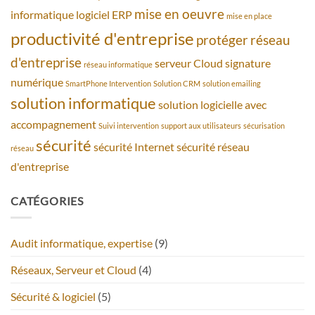
mise en oeuvre
informatique
logiciel ERP
mise en place
productivité d'entreprise
protéger
réseau
d'entreprise
serveur Cloud
signature
réseau informatique
numérique
SmartPhone Intervention
Solution CRM
solution emailing
solution informatique
solution logicielle avec
accompagnement
Suivi intervention
support aux utilisateurs
sécurisation
sécurité
sécurité Internet
sécurité réseau
réseau
d'entreprise
CATÉGORIES
Audit informatique, expertise
(9)
Réseaux, Serveur et Cloud
(4)
Sécurité & logiciel
(5)