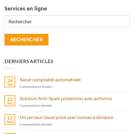
Services en ligne
Rechercher
DERNIERS ARTICLES
Saisie comptable automatisée
24
Sep
sur
Commentaires fermés
Saisie
comptable
Solution Anti-Spam protection avec antivirus
22
automatisée
Sep
sur
Commentaires fermés
Solution
Anti-
Un serveur cloud privé avec bureau à distance
17
Spam
Août
sur
Commentaires fermés
protection
Un
avec