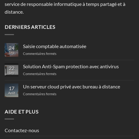
service de responsable informatique à temps partagé et à
distance.
DERNIERS ARTICLES
Saisie comptable automatisée
24
Sep
sur
Commentaires fermés
Saisie
comptable
Solution Anti-Spam protection avec antivirus
22
automatisée
Sep
sur
Commentaires fermés
Solution
Anti-
Un serveur cloud privé avec bureau à distance
17
Spam
Août
sur
Commentaires fermés
protection
Un
avec
serveur
antivirus
cloud
AIDE ET PLUS
privé
avec
bureau
Contactez-nous
à
distance