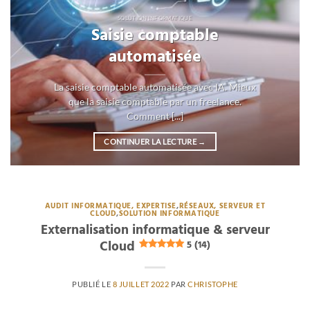
SOLUTION INFORMATIQUE
Saisie comptable
automatisée
La saisie comptable automatisée avec IA. Mieux
que la saisie comptable par un freelance.
Comment [...]
CONTINUER LA LECTURE
→
AUDIT INFORMATIQUE, EXPERTISE
,
RÉSEAUX, SERVEUR ET
CLOUD
,
SOLUTION INFORMATIQUE
Externalisation informatique & serveur
Cloud
5 (14)
PUBLIÉ LE
8 JUILLET 2022
PAR
CHRISTOPHE