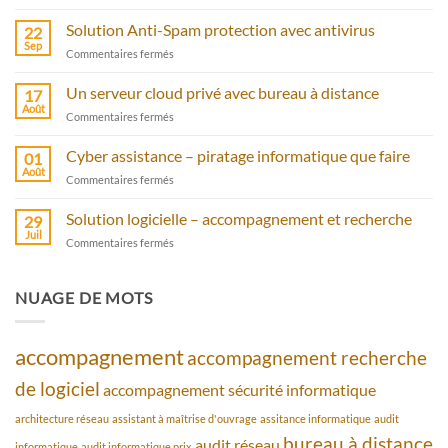
Saisie
comptable
Solution Anti-Spam protection avec antivirus
22
automatisée
Sep
sur
Commentaires fermés
Solution
Anti-
Un serveur cloud privé avec bureau à distance
17
Spam
Août
sur
Commentaires fermés
protection
Un
avec
serveur
Cyber assistance – piratage informatique que faire
antivirus
01
cloud
Août
sur
Commentaires fermés
privé
Cyber
avec
assistance
Solution logicielle – accompagnement et recherche
bureau
29
–
Juil
à
sur
Commentaires fermés
piratage
distance
Solution
informatique
logicielle
que
–
NUAGE DE MOTS
faire
accompagnement
et
recherche
accompagnement
accompagnement recherche
de logiciel
accompagnement sécurité informatique
architecture réseau
assistant à maîtrise d'ouvrage
assitance informatique
audit
bureau à distance
audit réseau
informatique
audit informatique prix