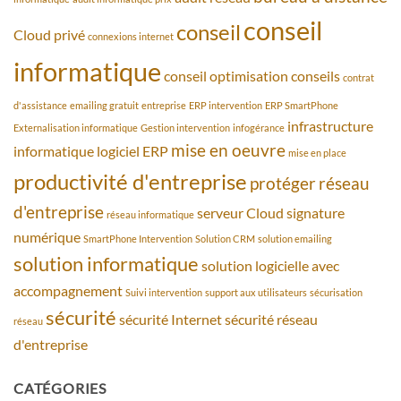
conseil
conseil
Cloud privé
connexions internet
informatique
conseil optimisation
conseils
contrat
d'assistance
emailing gratuit
entreprise
ERP intervention
ERP SmartPhone
infrastructure
Externalisation informatique
Gestion intervention
infogérance
mise en oeuvre
informatique
logiciel ERP
mise en place
productivité d'entreprise
protéger
réseau
d'entreprise
serveur Cloud
signature
réseau informatique
numérique
SmartPhone Intervention
Solution CRM
solution emailing
solution informatique
solution logicielle avec
accompagnement
Suivi intervention
support aux utilisateurs
sécurisation
sécurité
sécurité Internet
sécurité réseau
réseau
d'entreprise
CATÉGORIES