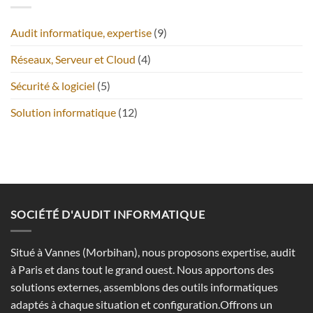
Audit informatique, expertise
(9)
Réseaux, Serveur et Cloud
(4)
Sécurité & logiciel
(5)
Solution informatique
(12)
SOCIÉTÉ D'AUDIT INFORMATIQUE
Situé à Vannes (Morbihan), nous proposons expertise, audit
à Paris et dans tout le grand ouest. Nous apportons des
solutions externes, assemblons des outils informatiques
adaptés à chaque situation et configuration.Offrons un