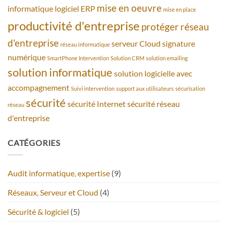
mise en oeuvre
informatique
logiciel ERP
mise en place
productivité d'entreprise
protéger
réseau
d'entreprise
serveur Cloud
signature
réseau informatique
numérique
SmartPhone Intervention
Solution CRM
solution emailing
solution informatique
solution logicielle avec
accompagnement
Suivi intervention
support aux utilisateurs
sécurisation
sécurité
sécurité Internet
sécurité réseau
réseau
d'entreprise
CATÉGORIES
Audit informatique, expertise
(9)
Réseaux, Serveur et Cloud
(4)
Sécurité & logiciel
(5)