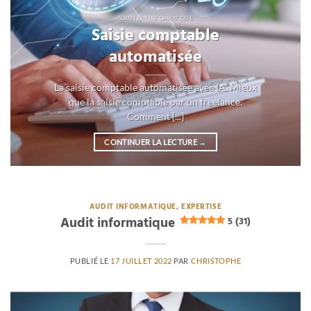
SOLUTION INFORMATIQUE
Saisie comptable
automatisée
La saisie comptable automatisée avec IA. Mieux
que la saisie comptable par un freelance.
Comment [...]
CONTINUER LA LECTURE
→
AUDIT INFORMATIQUE, EXPERTISE
Audit informatique
5 (31)
PUBLIÉ LE
17 JUILLET 2022
PAR
CHRISTOPHE