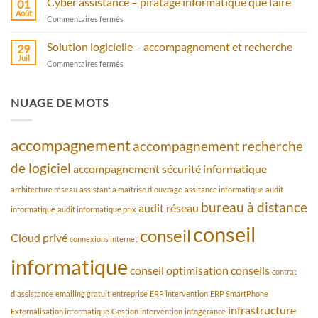
Cyber assistance – piratage informatique que faire
antivirus
01
cloud
Août
sur
Commentaires fermés
privé
Cyber
avec
assistance
Solution logicielle – accompagnement et recherche
bureau
29
–
Juil
à
sur
Commentaires fermés
piratage
distance
Solution
informatique
logicielle
que
–
NUAGE DE MOTS
faire
accompagnement
et
recherche
accompagnement
accompagnement recherche
de logiciel
accompagnement sécurité informatique
architecture réseau
assistant à maîtrise d'ouvrage
assitance informatique
audit
bureau à distance
audit réseau
informatique
audit informatique prix
conseil
conseil
Cloud privé
connexions internet
informatique
conseil optimisation
conseils
contrat
d'assistance
emailing gratuit
entreprise
ERP intervention
ERP SmartPhone
infrastructure
Externalisation informatique
Gestion intervention
infogérance