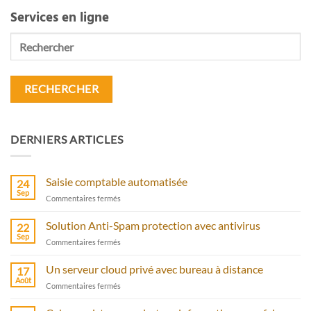
Services en ligne
Rechercher
DERNIERS ARTICLES
Saisie comptable automatisée
24
Sep
sur
Commentaires fermés
Saisie
comptable
Solution Anti-Spam protection avec antivirus
22
automatisée
Sep
sur
Commentaires fermés
Solution
Anti-
Un serveur cloud privé avec bureau à distance
17
Spam
Août
sur
Commentaires fermés
protection
Un
avec
serveur