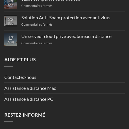
24
Sep
sur
Commentaires fermés
Saisie
comptable
Solution Anti-Spam protection avec antivirus
22
automatisée
Sep
sur
Commentaires fermés
Solution
Anti-
Un serveur cloud privé avec bureau à distance
17
Spam
Août
sur
Commentaires fermés
protection
Un
avec
serveur
antivirus
cloud
AIDE ET PLUS
privé
avec
bureau
Contactez-nous
à
distance
Assistance à distance Mac
Assistance à distance PC
RESTEZ INFORMÉ