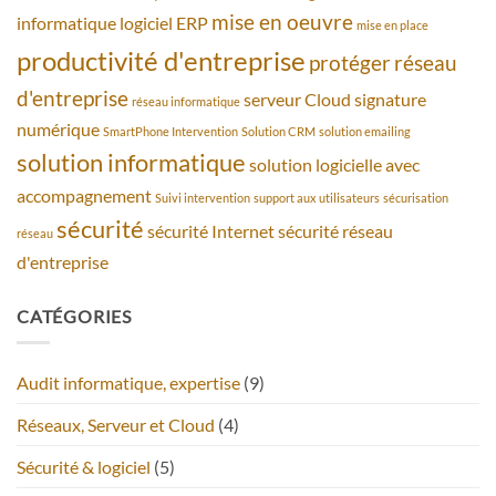
mise en oeuvre
informatique
logiciel ERP
mise en place
productivité d'entreprise
protéger
réseau
d'entreprise
serveur Cloud
signature
réseau informatique
numérique
SmartPhone Intervention
Solution CRM
solution emailing
solution informatique
solution logicielle avec
accompagnement
Suivi intervention
support aux utilisateurs
sécurisation
sécurité
sécurité Internet
sécurité réseau
réseau
d'entreprise
CATÉGORIES
Audit informatique, expertise
(9)
Réseaux, Serveur et Cloud
(4)
Sécurité & logiciel
(5)