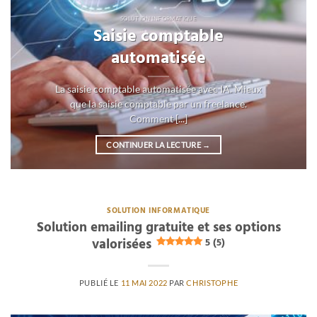
SOLUTION INFORMATIQUE
Saisie comptable
automatisée
La saisie comptable automatisée avec IA. Mieux
que la saisie comptable par un freelance.
Comment [...]
CONTINUER LA LECTURE
→
SOLUTION INFORMATIQUE
Solution emailing gratuite et ses options
valorisées
5 (5)
PUBLIÉ LE
11 MAI 2022
PAR
CHRISTOPHE