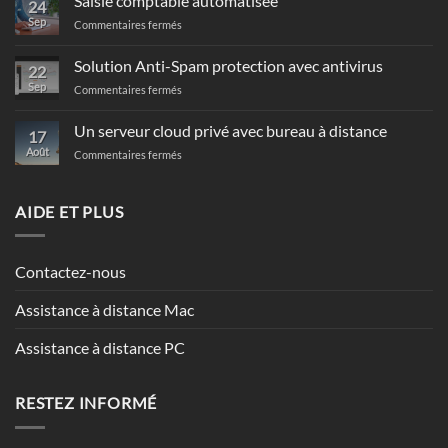
Saisie comptable automatisée
24
Sep
sur
Commentaires fermés
Saisie
comptable
Solution Anti-Spam protection avec antivirus
22
automatisée
Sep
sur
Commentaires fermés
Solution
Anti-
Un serveur cloud privé avec bureau à distance
17
Spam
Août
sur
Commentaires fermés
protection
Un
avec
serveur
antivirus
cloud
AIDE ET PLUS
privé
avec
bureau
Contactez-nous
à
distance
Assistance à distance Mac
Assistance à distance PC
RESTEZ INFORMÉ