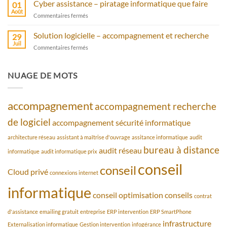
serveur
Cyber assistance – piratage informatique que faire
antivirus
01
cloud
Août
sur
Commentaires fermés
privé
Cyber
avec
assistance
Solution logicielle – accompagnement et recherche
bureau
29
–
Juil
à
sur
Commentaires fermés
piratage
distance
Solution
informatique
logicielle
que
–
NUAGE DE MOTS
faire
accompagnement
et
recherche
accompagnement
accompagnement recherche
de logiciel
accompagnement sécurité informatique
architecture réseau
assistant à maîtrise d'ouvrage
assitance informatique
audit
bureau à distance
audit réseau
informatique
audit informatique prix
conseil
conseil
Cloud privé
connexions internet
informatique
conseil optimisation
conseils
contrat
d'assistance
emailing gratuit
entreprise
ERP intervention
ERP SmartPhone
infrastructure
Externalisation informatique
Gestion intervention
infogérance