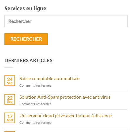
Services en ligne
Rechercher
DERNIERS ARTICLES
Saisie comptable automatisée
24
Sep
sur
Commentaires fermés
Saisie
comptable
Solution Anti-Spam protection avec antivirus
22
automatisée
Sep
sur
Commentaires fermés
Solution
Anti-
Un serveur cloud privé avec bureau à distance
17
Spam
Août
sur
Commentaires fermés
protection
Un
avec