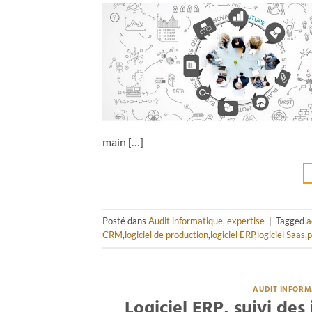
main […]
Posté dans
Audit informatique, expertise
|
Tagged
a
CRM
,
logiciel de production
,
logiciel ERP
,
logiciel Saas
,
p
AUDIT INFORM
Logiciel ERP, suivi de