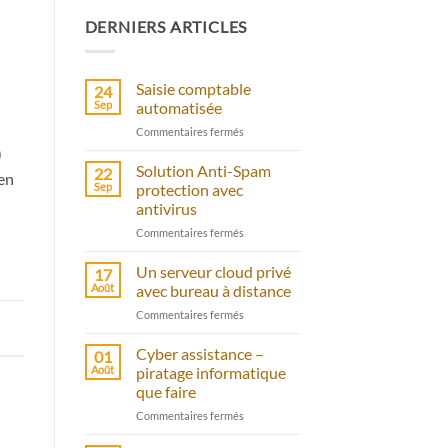
DERNIERS ARTICLES
Saisie comptable
24
Sep
automatisée
sur
Commentaires fermés
Saisie
)
comptable
Solution Anti-Spam
22
 en
automatisée
Sep
protection avec
antivirus
sur
Commentaires fermés
Solution
Anti-
Un serveur cloud privé
17
Spam
Août
avec bureau à distance
protection
sur
Commentaires fermés
avec
Un
antivirus
serveur
Cyber assistance –
01
cloud
Août
piratage informatique
privé
que faire
avec
sur
Commentaires fermés
bureau
Cyber
à