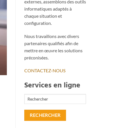
externes, assemblons des outils
informatiques adaptés à
chaque situation et
configuration.
SÉCURITÉ & LOGICIEL SOLUTIO
Solution Anti-Spam protec
Nous travaillons avec divers
La solution anti-spam Mailinblack vous protège i
partenaires qualifiés afin de
pas moins de [.
mettre en œuvre les solutions
préconisées.
CONTINUER LA LE
CONTACTEZ-NOUS
Services en ligne
Rechercher