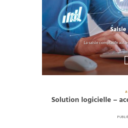
Saisi
La saisie comptable auto
A
Solution logicielle –
PUBLI