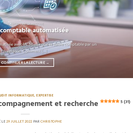
SOLUTION INFORMATIQUE
e comptable automatisée
matisée avec IA. Mieux que la saisie comptable par un
freelance. Comment [...]
CONTINUER LA LECTURE
→
UDIT INFORMATIQUE, EXPERTISE
 accompagnement et recherche
5 (31)
É LE
29 JUILLET 2022
PAR
CHRISTOPHE