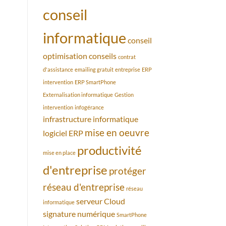
conseil
informatique
conseil
optimisation
conseils
contrat
d'assistance
emailing gratuit
entreprise
ERP
intervention
ERP SmartPhone
Externalisation informatique
Gestion
intervention
infogérance
infrastructure informatique
mise en oeuvre
logiciel ERP
productivité
mise en place
d'entreprise
protéger
réseau d'entreprise
réseau
serveur Cloud
informatique
signature numérique
SmartPhone