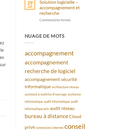
assistance
distance
Solution logicielle –
29
–
Juil
accompagnement et
piratage
recherche
informatique
sur
Commentaires fermés
que
Solution
faire
logicielle
–
NUAGE DE MOTS
accompagnement
yez
et
le
recherche
accompagnement
les
accompagnement
 sur
recherche de logiciel
accompagnement sécurité
informatique
architecture réseau
assistant à maîtrise d'ouvrage
assitance
informatique
audit informatique
audit
audit réseau
informatique prix
bureau à distance
Cloud
conseil
privé
connexions internet