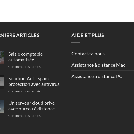
NIERS ARTICLES
AIDE ET PLUS
Contactez-nous
Saisie comptable
automatisée
Assistance à distance Mac
sur
Commentaires fermés
Saisie
Assistance à distance PC
comptable
Solution Anti-Spam
automatisée
protection avec antivirus
sur
Commentaires fermés
Solution
Anti-
Un serveur cloud privé
Spam
avec bureau à distance
t
protection
sur
Commentaires fermés
avec
Un
antivirus
serveur
cloud