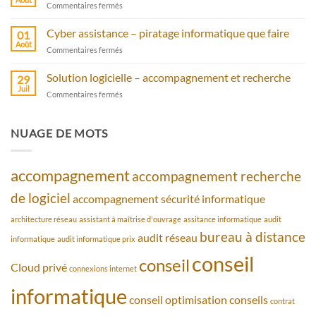
sur
Commentaires fermés
protection
Un
avec
serveur
Cyber assistance – piratage informatique que faire
antivirus
01
cloud
Août
sur
Commentaires fermés
privé
Cyber
avec
assistance
Solution logicielle – accompagnement et recherche
bureau
29
–
Juil
à
sur
Commentaires fermés
piratage
distance
Solution
informatique
logicielle
que
–
NUAGE DE MOTS
faire
accompagnement
et
recherche
accompagnement
accompagnement recherche
de logiciel
accompagnement sécurité informatique
architecture réseau
assistant à maîtrise d'ouvrage
assitance informatique
audit
bureau à distance
audit réseau
informatique
audit informatique prix
conseil
conseil
Cloud privé
connexions internet
informatique
conseil optimisation
conseils
contrat