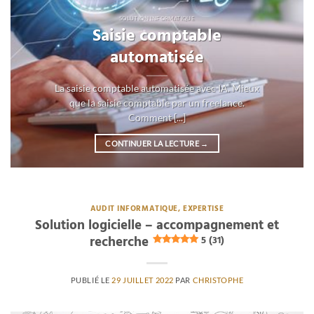
SOLUTION INFORMATIQUE
Saisie comptable
automatisée
La saisie comptable automatisée avec IA. Mieux
que la saisie comptable par un freelance.
Comment [...]
CONTINUER LA LECTURE
→
AUDIT INFORMATIQUE, EXPERTISE
Solution logicielle – accompagnement et
recherche
5 (31)
PUBLIÉ LE
29 JUILLET 2022
PAR
CHRISTOPHE