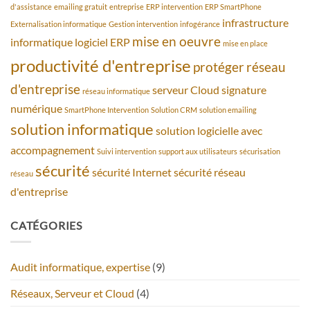
d'assistance
emailing gratuit
entreprise
ERP intervention
ERP SmartPhone
infrastructure
Externalisation informatique
Gestion intervention
infogérance
mise en oeuvre
informatique
logiciel ERP
mise en place
productivité d'entreprise
protéger
réseau
d'entreprise
serveur Cloud
signature
réseau informatique
numérique
SmartPhone Intervention
Solution CRM
solution emailing
solution informatique
solution logicielle avec
accompagnement
Suivi intervention
support aux utilisateurs
sécurisation
sécurité
sécurité Internet
sécurité réseau
réseau
d'entreprise
CATÉGORIES
Audit informatique, expertise
(9)
Réseaux, Serveur et Cloud
(4)