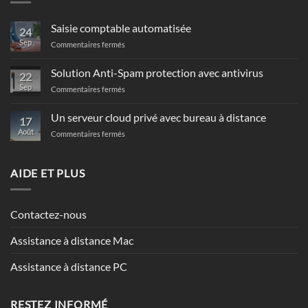
Saisie comptable automatisée
24
Sep
sur
Commentaires fermés
Saisie
comptable
Solution Anti-Spam protection avec antivirus
22
automatisée
Sep
sur
Commentaires fermés
Solution
Anti-
Un serveur cloud privé avec bureau à distance
17
Spam
Août
sur
Commentaires fermés
protection
Un
avec
serveur
antivirus
cloud
AIDE ET PLUS
privé
avec
bureau
Contactez-nous
à
distance
Assistance à distance Mac
Assistance à distance PC
RESTEZ INFORMÉ