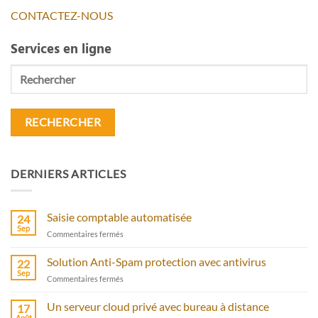
CONTACTEZ-NOUS
Services en ligne
Rechercher
DERNIERS ARTICLES
Saisie comptable automatisée
24
Sep
sur
Commentaires fermés
Saisie
comptable
Solution Anti-Spam protection avec antivirus
22
automatisée
Sep
sur
Commentaires fermés
Solution
Anti-
Un serveur cloud privé avec bureau à distance
17
Spam
Août