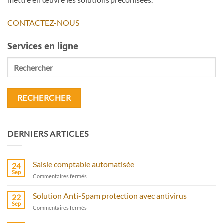
CONTACTEZ-NOUS
Services en ligne
Rechercher
DERNIERS ARTICLES
Saisie comptable automatisée
24
Sep
sur
Commentaires fermés
Saisie
comptable
Solution Anti-Spam protection avec antivirus
22
automatisée
Sep
sur
Commentaires fermés
Solution