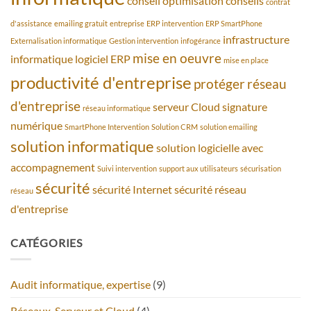
conseil optimisation
conseils
contrat
d'assistance
emailing gratuit
entreprise
ERP intervention
ERP SmartPhone
infrastructure
Externalisation informatique
Gestion intervention
infogérance
mise en oeuvre
informatique
logiciel ERP
mise en place
productivité d'entreprise
protéger
réseau
d'entreprise
serveur Cloud
signature
réseau informatique
numérique
SmartPhone Intervention
Solution CRM
solution emailing
solution informatique
solution logicielle avec
accompagnement
Suivi intervention
support aux utilisateurs
sécurisation
sécurité
sécurité Internet
sécurité réseau
réseau
d'entreprise
CATÉGORIES
Audit informatique, expertise
(9)
Réseaux, Serveur et Cloud
(4)