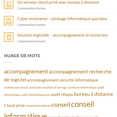
Anti-
Un serveur cloud privé avec bureau à distance
17
Spam
Août
sur
Commentaires fermés
protection
Un
avec
serveur
Cyber assistance – piratage informatique que faire
antivirus
01
cloud
Août
sur
Commentaires fermés
privé
Cyber
avec
assistance
Solution logicielle – accompagnement et recherche
bureau
29
–
Juil
à
sur
Commentaires fermés
piratage
distance
Solution
informatique
logicielle
que
–
NUAGE DE MOTS
faire
accompagnement
et
recherche
accompagnement
accompagnement recherche
de logiciel
accompagnement sécurité informatique
architecture réseau
assistant à maîtrise d'ouvrage
assitance informatique
audit
bureau à distance
audit réseau
informatique
audit informatique prix
conseil
conseil
Cloud privé
connexions internet
informatique