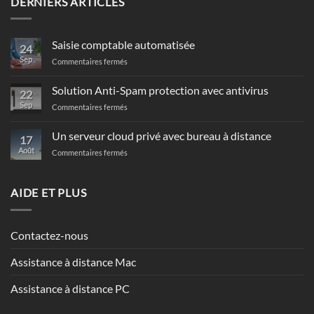
DERNIERS ARTICLES
Saisie comptable automatisée
24
Sep
sur
Commentaires fermés
Saisie
comptable
Solution Anti-Spam protection avec antivirus
22
automatisée
Sep
sur
Commentaires fermés
Solution
Anti-
Un serveur cloud privé avec bureau à distance
17
Spam
Août
sur
Commentaires fermés
protection
Un
avec
serveur
antivirus
cloud
AIDE ET PLUS
privé
avec
bureau
Contactez-nous
à
distance
Assistance à distance Mac
Assistance à distance PC