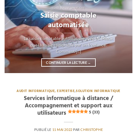
SOLUTION INFORMATIQUE
Saisie comptable
automatisée
La saisie comptable automatisée avec IA. Mieux
que la saisie comptable par un freelance.
Comment [...]
CONTINUER LA LECTURE
→
AUDIT INFORMATIQUE, EXPERTISE
,
SOLUTION INFORMATIQUE
Services informatique à distance /
Accompagnement et support aux
utilisateurs
5 (33)
PUBLIÉ LE
11 MAI 2022
PAR
CHRISTOPHE