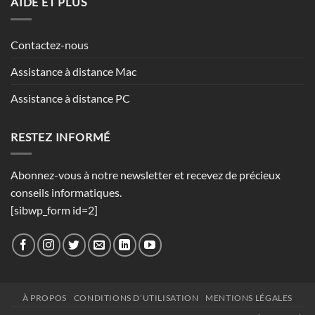
AIDE ET PLUS
privé
avec
bureau
Contactez-nous
à
distance
Assistance à distance Mac
Assistance à distance PC
RESTEZ INFORMÉ
Abonnez-vous à notre newsletter et recevez de précieux
conseils informatiques.
[sibwp_form id=2]
À PROPOS
CONDITIONS D’UTILISATION
MENTIONS LÉGALES