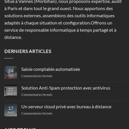
Situé à Vannes (Morbihan), nous proposons expertise, audit
à Paris et dans tout le grand ouest. Nous apportons des
solutions externes, assemblons des outils informatiques
adaptés à chaque situation et configuration.Offrons un
service de responsable informatique à temps partagé et à
distance.
DERNIERS ARTICLES
Saisie comptable automatisée
24
Sep
sur
Commentaires fermés
Saisie
comptable
Solution Anti-Spam protection avec antivirus
22
automatisée
Sep
sur
Commentaires fermés
Solution
Anti-
Un serveur cloud privé avec bureau à distance
17
Spam
Août
sur
Commentaires fermés
protection
Un
avec
serveur
antivirus
cloud