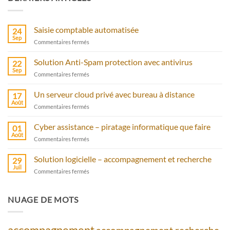
Saisie comptable automatisée
24
Sep
sur
Commentaires fermés
Saisie
comptable
Solution Anti-Spam protection avec antivirus
22
automatisée
Sep
sur
Commentaires fermés
Solution
Anti-
Un serveur cloud privé avec bureau à distance
17
Spam
Août
sur
Commentaires fermés
protection
Un
avec
serveur
Cyber assistance – piratage informatique que faire
antivirus
01
cloud
Août
sur
Commentaires fermés
privé
Cyber
avec
assistance
Solution logicielle – accompagnement et recherche
bureau
29
–
Juil
à
sur
Commentaires fermés
piratage
distance
Solution
informatique
logicielle
que
–
NUAGE DE MOTS
faire
accompagnement
et
recherche
accompagnement