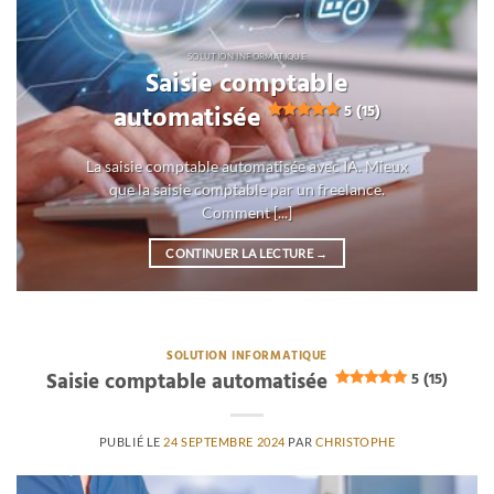
SOLUTION INFORMATIQUE
Saisie comptable
automatisée
5 (15)
La saisie comptable automatisée avec IA. Mieux
que la saisie comptable par un freelance.
Comment [...]
CONTINUER LA LECTURE
→
5 (15)
">
SOLUTION INFORMATIQUE
Saisie comptable automatisée
5 (15)
PUBLIÉ LE
24 SEPTEMBRE 2024
PAR
CHRISTOPHE