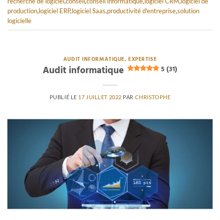
recherche de logiciel
,
conseil
,
conseil informatique
,
logiciel CRM
,
logiciel de
production
,
logiciel ERP
,
logiciel Saas
,
productivité d'entreprise
,
solution
logicielle
AUDIT INFORMATIQUE, EXPERTISE
Audit informatique
5 (31)
PUBLIÉ LE
17 JUILLET 2022
PAR
CHRISTOPHE