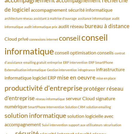
accompagnement recherche
de logiciel
accompagnement sécurité informatique
architecture réseau
assistant à maîtrise d'ouvrage
assitance informatique
audit
bureau à distance
audit réseau
informatique
audit informatique prix
conseil
conseil
Cloud privé
connexions internet
informatique
conseil optimisation
conseils
contrat
d'assistance
emailing gratuit
entreprise
ERP intervention
ERP SmartPhone
infrastructure
Externalisation informatique
Gestion intervention
infogérance
mise en oeuvre
informatique
logiciel ERP
mise en place
productivité d'entreprise
protéger
réseau
d'entreprise
serveur Cloud
signature
réseau informatique
numérique
SmartPhone Intervention
Solution CRM
solution emailing
solution informatique
solution logicielle avec
accompagnement
Suivi intervention
support aux utilisateurs
sécurisation
sécurité
sécurité Internet
sécurité réseau