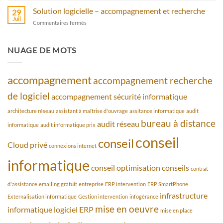
avec
assistance
Solution logicielle – accompagnement et recherche
bureau
29
–
Juil
à
sur
Commentaires fermés
piratage
distance
Solution
informatique
logicielle
que
–
NUAGE DE MOTS
faire
accompagnement
et
recherche
accompagnement
accompagnement recherche
de logiciel
accompagnement sécurité informatique
architecture réseau
assistant à maîtrise d'ouvrage
assitance informatique
audit
bureau à distance
audit réseau
informatique
audit informatique prix
conseil
conseil
Cloud privé
connexions internet
informatique
conseil optimisation
conseils
contrat
d'assistance
emailing gratuit
entreprise
ERP intervention
ERP SmartPhone
infrastructure
Externalisation informatique
Gestion intervention
infogérance
mise en oeuvre
informatique
logiciel ERP
mise en place