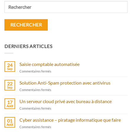
Rechercher
DERNIERS ARTICLES
Saisie comptable automatisée
24
Sep
sur
Commentaires fermés
Saisie
comptable
Solution Anti-Spam protection avec antivirus
22
automatisée
Sep
sur
Commentaires fermés
Solution
Anti-
Un serveur cloud privé avec bureau à distance
17
Spam
Août
sur
Commentaires fermés
protection
Un
avec
serveur
Cyber assistance – piratage informatique que faire
antivirus
01
cloud
Août
sur
Commentaires fermés
privé
Cyber