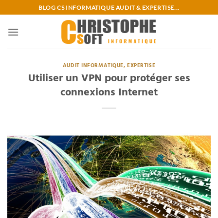
Passer
BLOG CS INFORMATIQUE AUDIT & EXPERTISE...
au
contenu
AUDIT INFORMATIQUE, EXPERTISE
Utiliser un VPN pour protéger ses
connexions Internet