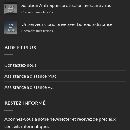
comptable
Solution Anti-Spam protection avec antivirus
22
automatisée
Sep
sur
Commentaires fermés
Solution
Anti-
Un serveur cloud privé avec bureau à distance
17
Spam
Août
sur
Commentaires fermés
protection
Un
avec
serveur
antivirus
cloud
AIDE ET PLUS
privé
avec
bureau
Contactez-nous
à
distance
Assistance à distance Mac
Assistance à distance PC
RESTEZ INFORMÉ
Abonnez-vous à notre newsletter et recevez de précieux
conseils informatiques.