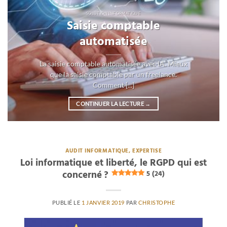
SOLUTION INFORMATIQUE
Saisie comptable
automatisée
La saisie comptable automatisée avec IA. Mieux
que la saisie comptable par un freelance.
Comment [...]
CONTINUER LA LECTURE
→
AUDIT INFORMATIQUE, EXPERTISE
Loi informatique et liberté, le RGPD qui est
concerné ?
5 (24)
PUBLIÉ LE
1 JANVIER 2019
PAR
CHRISTOPHE