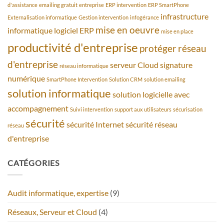
d'assistance
emailing gratuit
entreprise
ERP intervention
ERP SmartPhone
infrastructure
Externalisation informatique
Gestion intervention
infogérance
mise en oeuvre
informatique
logiciel ERP
mise en place
productivité d'entreprise
protéger
réseau
d'entreprise
serveur Cloud
signature
réseau informatique
numérique
SmartPhone Intervention
Solution CRM
solution emailing
solution informatique
solution logicielle avec
accompagnement
Suivi intervention
support aux utilisateurs
sécurisation
sécurité
sécurité Internet
sécurité réseau
réseau
d'entreprise
CATÉGORIES
Audit informatique, expertise
(9)
Réseaux, Serveur et Cloud
(4)