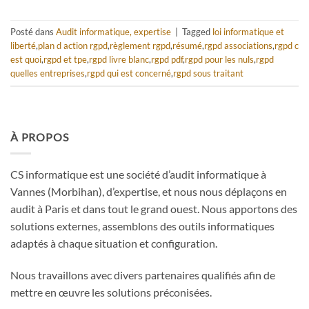
Posté dans
Audit informatique, expertise
|
Tagged
loi informatique et
liberté
,
plan d action rgpd
,
règlement rgpd
,
résumé
,
rgpd associations
,
rgpd c
est quoi
,
rgpd et tpe
,
rgpd livre blanc
,
rgpd pdf
,
rgpd pour les nuls
,
rgpd
quelles entreprises
,
rgpd qui est concerné
,
rgpd sous traitant
À PROPOS
CS informatique est une société d’audit informatique à
Vannes (Morbihan), d’expertise, et nous nous déplaçons en
audit à Paris et dans tout le grand ouest. Nous apportons des
solutions externes, assemblons des outils informatiques
adaptés à chaque situation et configuration.
Nous travaillons avec divers partenaires qualifiés afin de
mettre en œuvre les solutions préconisées.