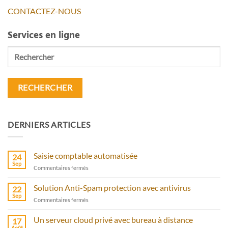
CONTACTEZ-NOUS
Services en ligne
Rechercher
DERNIERS ARTICLES
Saisie comptable automatisée
24
Sep
sur
Commentaires fermés
Saisie
comptable
Solution Anti-Spam protection avec antivirus
22
automatisée
Sep
sur
Commentaires fermés
Solution
Anti-
Un serveur cloud privé avec bureau à distance
17
Spam
Août