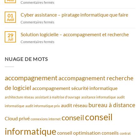
sur
Commentaires fermés
protection
Un
avec
serveur
Cyber assistance – piratage informatique que faire
antivirus
01
cloud
Août
sur
Commentaires fermés
privé
Cyber
avec
assistance
Solution logicielle – accompagnement et recherche
bureau
29
–
Juil
à
sur
Commentaires fermés
piratage
distance
Solution
informatique
logicielle
que
–
NUAGE DE MOTS
faire
accompagnement
et
recherche
accompagnement
accompagnement recherche
de logiciel
accompagnement sécurité informatique
architecture réseau
assistant à maîtrise d'ouvrage
assitance informatique
audit
bureau à distance
audit réseau
informatique
audit informatique prix
conseil
conseil
Cloud privé
connexions internet
informatique
conseil optimisation
conseils
contrat