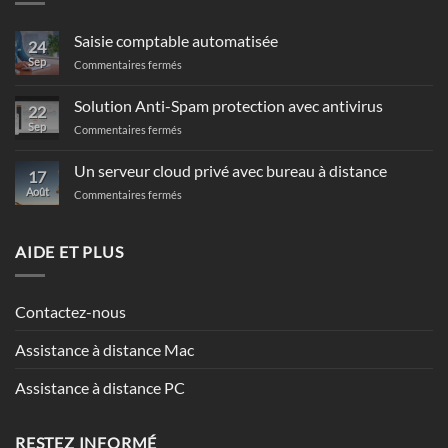
Saisie comptable automatisée
24
Sep
sur
Commentaires fermés
Saisie
comptable
Solution Anti-Spam protection avec antivirus
22
automatisée
Sep
sur
Commentaires fermés
Solution
Anti-
Un serveur cloud privé avec bureau à distance
17
Spam
Août
sur
Commentaires fermés
protection
Un
avec
serveur
antivirus
cloud
AIDE ET PLUS
privé
avec
bureau
Contactez-nous
à
distance
Assistance à distance Mac
Assistance à distance PC
RESTEZ INFORMÉ